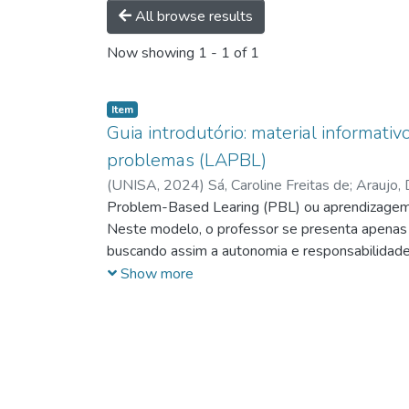
All browse results
Now showing
1 - 1 of 1
Item
Guia introdutório: material informa
problemas (LAPBL)
(
UNISA,
2024
)
Sá, Caroline Freitas de
;
Araujo,
Maciel, Livia Mazzo
Problem-Based Learing (PBL) ou aprendizagem 
;
Silva, Mayara Carolina Ribei
Neste modelo, o professor se presenta apenas c
buscando assim a autonomia e responsabilidad
Show more