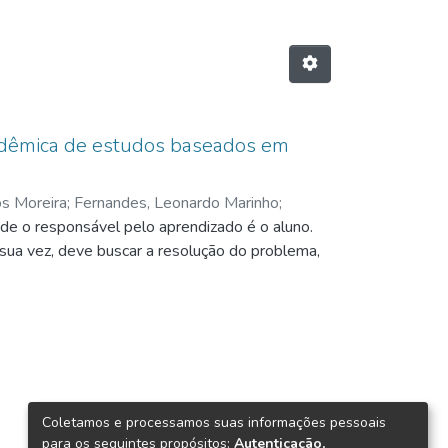
acadêmica de estudos baseados em
os Moreira
;
Fernandes, Leonardo Marinho
;
e o responsável pelo aprendizado é o aluno.
homaz de
sua vez, deve buscar a resolução do problema,
Coletamos e processamos suas informações pessoais
para os seguintes propósitos:
Autenticação,