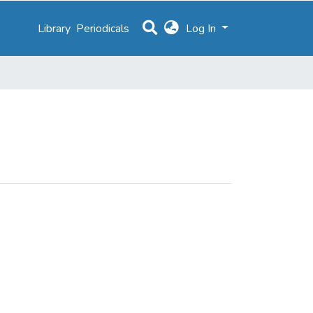
Library
Periodicals
Log In
de"