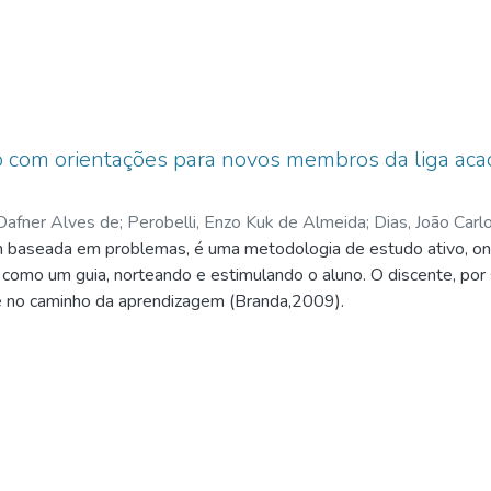
tivo com orientações para novos membros da liga 
 Dafner Alves de
;
Perobelli, Enzo Kuk de Almeida
;
Dias, João Carl
baseada em problemas, é uma metodologia de estudo ativo, ond
ro da
;
Lima, Gabriel Diogo
;
Lima, Andressa de Fátima Kotleski T
omo um guia, norteando e estimulando o aluno. O discente, por 
e no caminho da aprendizagem (Branda,2009).