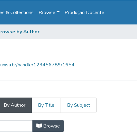
s & Collections
Browse
Produção Docente
rowse by Author
e.unisa.br/handle/123456789/1654
By Author
By Title
By Subject
as by Author "Araujo, Dafner Alves 
Browse