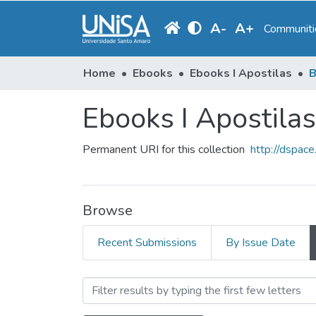
A
-
A
+
Communitie
Home
Ebooks
Ebooks I Apostilas
B
Ebooks I Apostilas
Permanent URI for this collection
http://dspac
Browse
Recent Submissions
By Issue Date
Browsing Ebooks I Apostil